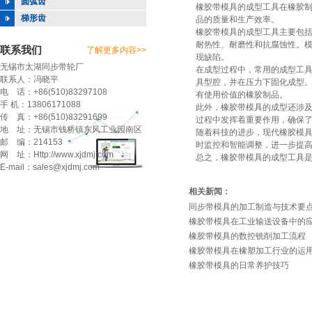
圆弧齿
橡胶带模具
的成型工具在橡胶
梯形齿
品的质量和生产效率。
橡胶带模具的成型工具主要包
耐热性、耐磨性和抗腐蚀性。
联系我们
了解更多内容>>
现缺陷。
无锡市太湖同步带轮厂
在成型过程中，常用的成型工
联系人：冯晓平
具型腔，并在压力下固化成型
电 话：+86(510)83297108
有使用价值的橡胶制品。
手 机：13806171088
此外，橡胶带模具的成型还涉
传 真：+86(510)83291699
过程中发挥着重要作用，确保
地 址：无锡市钱桥镇东风工业园南区
随着科技的进步，现代橡胶模
邮 编：214153
时监控和智能调整，进一步提
网 址：Http://www.xjdmj.com
总之，橡胶带模具的成型工具
E-mail：sales@xjdmj.com
相关新闻：
同步带模具的加工制造与技术要
橡胶带模具在工业输送设备中的
橡胶带模具的数控铣削加工流程
橡胶带模具在橡塑加工行业的运
橡胶带模具的日常养护技巧