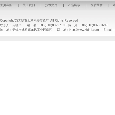
主页导航
|
关于我们
|
技术文库
|
产品展示
|
资质荣誉
|
Copyright(C)无锡市太湖同步带轮厂 All Rights Reserved
联系人：冯晓平 电 话：+86(510)83297108 传 真：+86(510)83291699
地 址：无锡市钱桥镇东风工业园南区 网 址：Http://www.xjdmj.com E-mail：sal