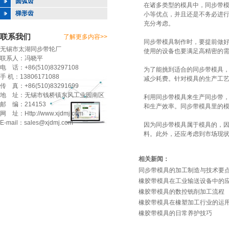
圆弧齿
在诸多类型的模具中，
同步带
梯形齿
小等优点，并且还是不务必进
充分考虑。
联系我们
了解更多内容>>
同步带模具制作时，要提前做
无锡市太湖同步带轮厂
使用的设备也要满足高精密的
联系人：冯晓平
电 话：+86(510)83297108
为了能挑到适合的同步带模具
手 机：13806171088
减少耗费。针对模具的生产工
传 真：+86(510)83291699
地 址：无锡市钱桥镇东风工业园南区
利用同步带模具来生产同步带
邮 编：214153
和生产效率。同步带模具里的
网 址：Http://www.xjdmj.com
E-mail：sales@xjdmj.com
因为同步带模具属于模具的，
料。此外，还应考虑到市场现
相关新闻：
同步带模具的加工制造与技术要
橡胶带模具在工业输送设备中的
橡胶带模具的数控铣削加工流程
橡胶带模具在橡塑加工行业的运
橡胶带模具的日常养护技巧