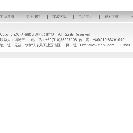
主页导航
|
关于我们
|
技术文库
|
产品展示
|
资质荣誉
|
Copyright(C)无锡市太湖同步带轮厂 All Rights Reserved
联系人：冯晓平 电 话：+86(510)83297108 传 真：+86(510)83291699
地 址：无锡市钱桥镇东风工业园南区 网 址：Http://www.xjdmj.com E-mail：sal