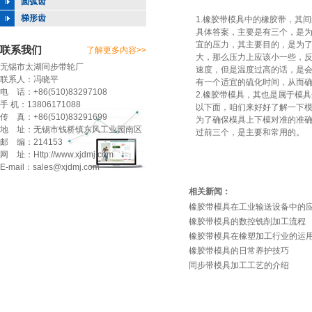
圆弧齿
梯形齿
1.
橡胶带模具
中的橡胶带，其间
具体答案，主要是有三个，是
宜的压力，其主要目的，是为
联系我们
了解更多内容>>
大，那么压力上应该小一些，
无锡市太湖同步带轮厂
速度，但是温度过高的话，是
联系人：冯晓平
有一个适宜的硫化时间，从而
电 话：+86(510)83297108
2.橡胶带模具，其也是属于模
手 机：13806171088
以下面，咱们来好好了解一下
传 真：+86(510)83291699
为了确保模具上下模对准的准
地 址：无锡市钱桥镇东风工业园南区
过前三个，是主要和常用的。
邮 编：214153
网 址：Http://www.xjdmj.com
E-mail：sales@xjdmj.com
相关新闻：
橡胶带模具在工业输送设备中的
橡胶带模具的数控铣削加工流程
橡胶带模具在橡塑加工行业的运
橡胶带模具的日常养护技巧
同步带模具加工工艺的介绍