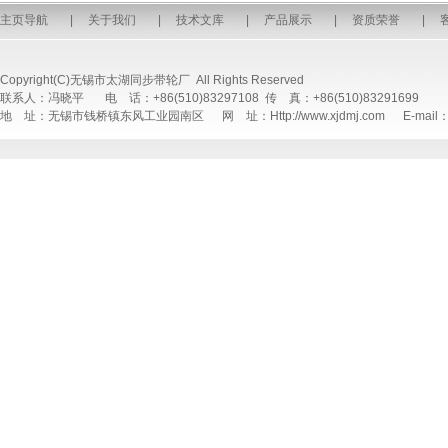
主页导航
|
关于我们
|
技术文库
|
产品展示
|
资质荣誉
|
Copyright(C)无锡市太湖同步带轮厂 All Rights Reserved
联系人：冯晓平 电 话：+86(510)83297108 传 真：+86(510)83291699
地 址：无锡市钱桥镇东风工业园南区 网 址：Http://www.xjdmj.com E-mail：sal