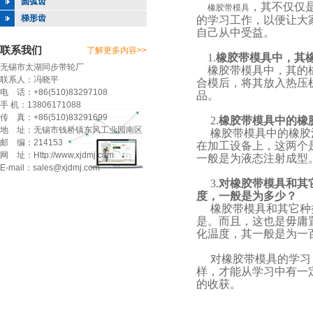
圆弧齿
，其不仅仅
橡胶带模具
梯形齿
的学习工作，以便让大
自己从中受益。
联系我们
了解更多内容>>
1.
橡胶带模具中，其
无锡市太湖同步带轮厂
橡胶带模具中，其的橡
联系人：冯晓平
合模后，将其放入热压
电 话：+86(510)83297108
品。
手 机：13806171088
传 真：+86(510)83291699
2.
橡胶带模具中的橡
地 址：无锡市钱桥镇东风工业园南区
橡胶带模具中的橡胶注
邮 编：214153
在加工设备上，这两个
网 址：Http://www.xjdmj.com
一般是为液态注射成型
E-mail：sales@xjdmj.com
3.
对橡胶带模具和其
度，一般是为多少？
橡胶带模具和其它种类
是。而且，这也是毋庸
化温度，其一般是为一
对橡胶带模具的学习，
样，才能从学习中有一
的收获。