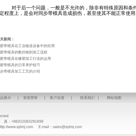
对于后一个问题，一般是不允许的，除非有特殊原因和条
定程度上，是会对同步带模具造成损伤，甚至使其不能正常使用
关新闻：
胶带模具在工业输送设备中的应用
胶带模具的数控铣削加工流程
胶带模具在橡塑加工行业的运用
胶带模具的日常养护技巧
步带模具加工工艺的介绍
品展示
|
资质荣誉
|
客户反馈
|
联系我们
|
网站地图
rved
：+86(510)83291699
.xjdmj.com E-mail：sales@xjdmj.com