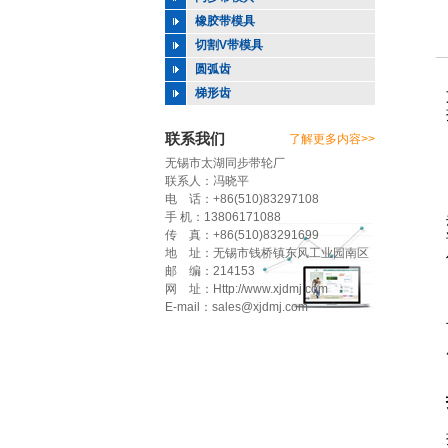
橡胶带模具
切割V带模具
圆弧齿
梯形齿
联系我们
了解更多内容>>
无锡市太湖同步带轮厂
联系人：冯晓平
电 话：+86(510)83297108
手 机：13806171088
传 真：+86(510)83291699
地 址：无锡市钱桥镇东风工业园南区
邮 编：214153
网 址：Http://www.xjdmj.com
E-mail：sales@xjdmj.com