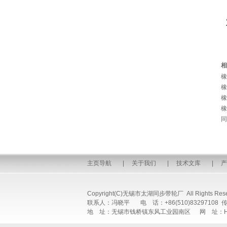
相
橡
橡
橡
橡
同
主页导航
|
关于我们
|
技术文库
|
产
Copyright(C)无锡市太湖同步带轮厂 All Rights Rese
联系人：冯晓平 电 话：+86(510)83297108 传 真
地 址：无锡市钱桥镇东风工业园南区 网 址：Http://www